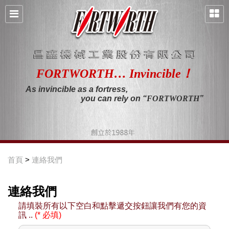
FORTWORTH… Invincible！
As invincible as a fortress,
you can rely on “
FORTWORTH
”
首頁
>
連絡我們
連絡我們
請填裝所有以下空白和點擊遞交按鈕讓我們有您的資
訊 ..
(* 必填)