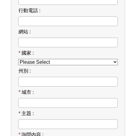
行動電話 :
網站 :
*
國家 :
州別 :
*
城市 :
*
主題 :
*
詢問內容 :