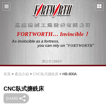
FORTWORTH… Invincible！
As invincible as a fortress,
you can rely on “
FORTWORTH
”
首頁
>
產品介紹
>
CNC臥式搪銑床
> HB-800A
CNC臥式搪銑床