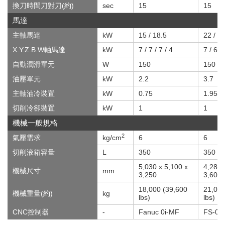
換刀時間刀對刀(約)
sec
15
15
馬達
主軸馬達
kW
15 / 18.5
22 / 2
X.Y.Z.B.W軸馬達
kW
7 / 7 / 7 / 4
7 / 6 / 
自動潤滑單元
W
150
150
油壓單元
kW
2.2
3.7
主軸油冷裝置
kW
0.75
1.95
切削冷卻裝置
kW
1
1
機械一般規格
2
氣壓需求
kg/cm
6
6
切削液箱容量
L
350
350
5,030 x 5,100 x
4,285 
機械尺寸
mm
3,250
3,605
18,000 (39,600
21,000
機械重量(約)
kg
lbs)
lbs)
CNC控制器
-
Fanuc 0i-MF
FS-0i