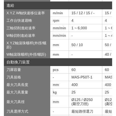
進給
X.Y.Z.W軸快速移位速率
m/min
15 / 12 / 15 / -
15 / 12
工作台快速迴轉
rpm
4
4
三軸切削進給速率
mm/min
1 ~ 6,000
1 ~ 6,
W軸切削進給速率
mm/min
-
1 ~ 4,
X.Y.Z軸滾珠螺桿(外徑/螺
mm
50 / 10
50 / 1
距)
W軸滾珠螺桿(外徑/螺距)
mm
-
40 / 1
自動換刀裝置
刀庫容量
pcs
60
60
刀具規格
-
MAS-P50T-1
MAS-P
最大刀具長度
mm
400
400
最大刀具重量
kg
25
25
Ø125 / Ø250
Ø125 
最大刀具徑
mm
(鄰空刀徑)
(鄰空
刀具選擇方式
-
最短路徑選刀
最短路