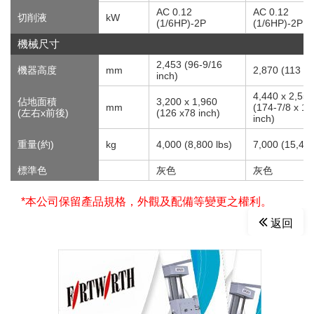
AC 0.12
AC 0.12
切削液
kW
(1/6HP)-2P
(1/6HP)-2P
機械尺寸
2,453 (96-9/16
機器高度
mm
2,870 (113 in
inch)
4,440 x 2,550
佔地面積
3,200 x 1,960
mm
(174-7/8 x 10
(左右x前後)
(126 x78 inch)
inch)
重量(約)
kg
4,000 (8,800 lbs)
7,000 (15,400
標準色
灰色
灰色
*本公司保留產品規格，外觀及配備等變更之權利。
返回