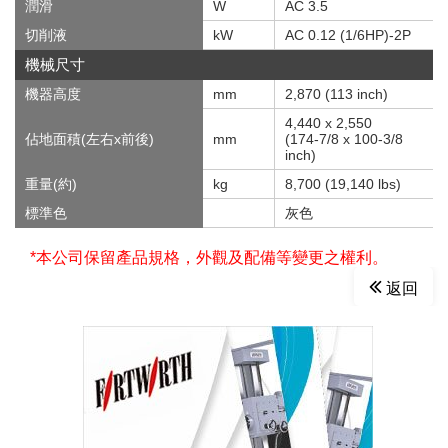
潤滑
W
AC 3.5
切削液
kW
AC 0.12 (1/6HP)-2P
機械尺寸
機器高度
mm
2,870 (113 inch)
4,440 x 2,550
佔地面積(左右x前後)
mm
(174-7/8 x 100-3/8
inch)
重量(約)
kg
8,700 (19,140 lbs)
標準色
灰色
*本公司保留產品規格，外觀及配備等變更之權利。
返回