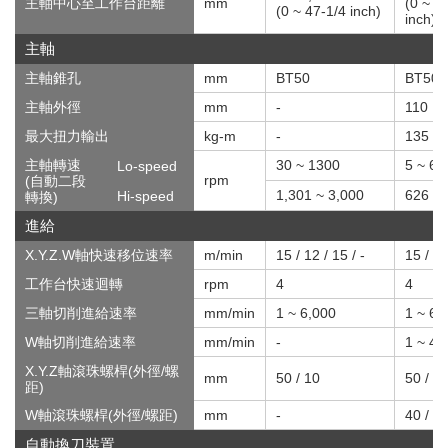
主軸中心至工作台距離
mm
(0 ~ 5
(0 ~ 47-1/4 inch)
inch)
主軸
主軸錐孔
mm
BT50
BT50
主軸外徑
mm
-
110
最大扭力輸出
kg-m
-
135
主軸轉速
30 ~ 1300
5 ~ 62
Lo-speed
rpm
(自動二段
1,301 ~ 3,000
626 ~ 
Hi-speed
轉換)
進給
X.Y.Z.W軸快速移位速率
m/min
15 / 12 / 15 / -
15 / 12
工作台快速迴轉
rpm
4
4
三軸切削進給速率
mm/min
1 ~ 6,000
1 ~ 6,
W軸切削進給速率
mm/min
-
1 ~ 4,
X.Y.Z軸滾珠螺桿(外徑/螺
mm
50 / 10
50 / 1
距)
W軸滾珠螺桿(外徑/螺距)
mm
-
40 / 1
自動換刀裝置