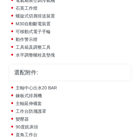
電氣箱裝空調冷氣機
石英工作燈
螺旋式切屑排送裝置
M30自動斷電裝置
可移動式電子手輪
動作警示燈
工具箱及調整工具
水平調整螺栓及墊塊
選配附件:
主軸中心出水20 BAR
鍊板式排屑機
主軸延伸襯套
工作台防濺護罩
變壓器
90度銑床頭
直角工作台