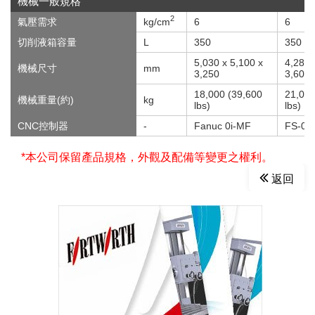
機械一般規格
2
氣壓需求
kg/cm
6
6
切削液箱容量
L
350
350
5,030 x 5,100 x
4,285 
機械尺寸
mm
3,250
3,605
18,000 (39,600
21,000
機械重量(約)
kg
lbs)
lbs)
CNC控制器
-
Fanuc 0i-MF
FS-0i
*本公司保留產品規格，外觀及配備等變更之權利。
返回