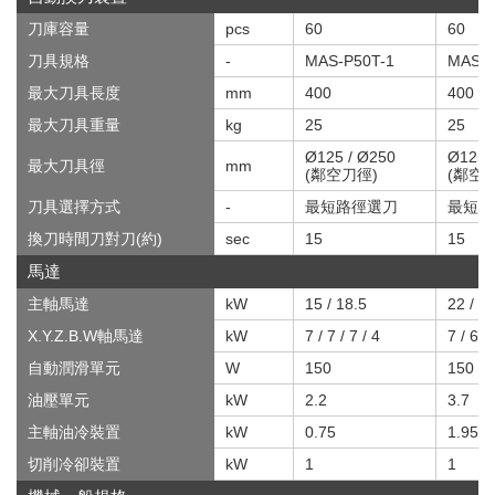
刀庫容量
pcs
60
60
刀具規格
-
MAS-P50T-1
MAS-P
最大刀具長度
mm
400
400
最大刀具重量
kg
25
25
Ø125 / Ø250
Ø125 
最大刀具徑
mm
(鄰空刀徑)
(鄰空
刀具選擇方式
-
最短路徑選刀
最短路
換刀時間刀對刀(約)
sec
15
15
馬達
主軸馬達
kW
15 / 18.5
22 / 2
X.Y.Z.B.W軸馬達
kW
7 / 7 / 7 / 4
7 / 6 / 
自動潤滑單元
W
150
150
油壓單元
kW
2.2
3.7
主軸油冷裝置
kW
0.75
1.95
切削冷卻裝置
kW
1
1