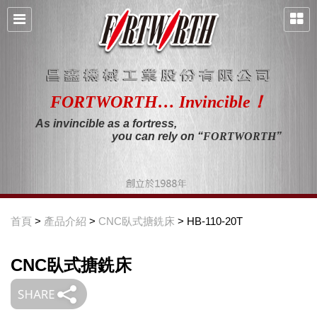
FORTWORTH… Invincible！
As invincible as a fortress,
you can rely on “
FORTWORTH
”
首頁
>
產品介紹
>
CNC臥式搪銑床
> HB-110-20T
CNC臥式搪銑床