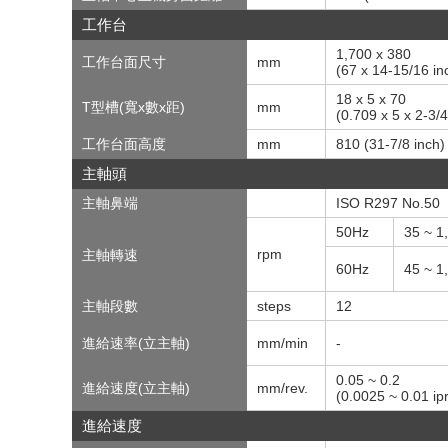
工作台
1,700 x 380
工作台面尺寸
mm
(67 x 14-15/16 in
18 x 5 x 70
T型槽(寬x數x距)
mm
(0.709 x 5 x 2-3/4
工作台面高度
mm
810 (31-7/8 inch)
主軸頭
主軸鼻端
ISO R297 No.50
50Hz
35 ~ 1
rpm
主軸轉速
60Hz
45 ~ 1
主軸段數
steps
12
進給速率(立主軸)
mm/min
-
0.05 ~ 0.2
進給速度(立主軸)
mm/rev.
(0.0025 ~ 0.01 ipr
進給速度