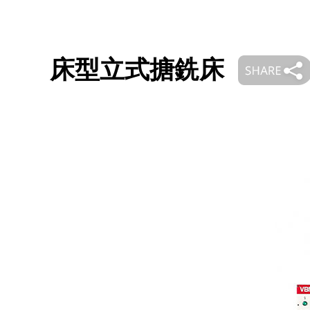
床型立式搪銑床