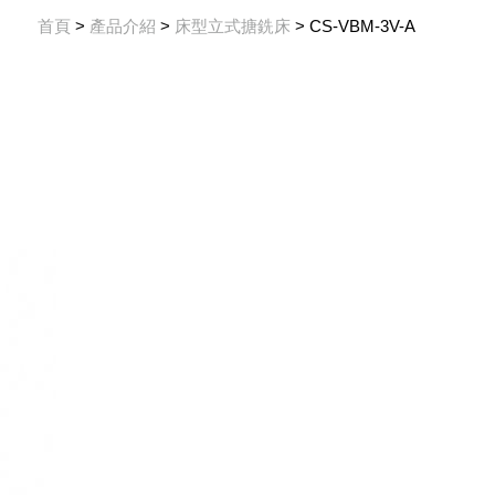
首頁
>
產品介紹
>
床型立式搪銑床
> CS-VBM-3V-A