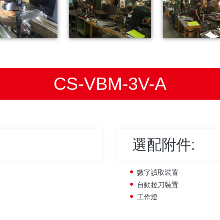
CS-VBM-3V-A
選配附件:
數字讀取裝置
自動拉刀裝置
工作燈