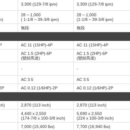
3,300 (129-7/8 ipm)
3,300 (129-7/8 ipm)
28 ~ 1,000
28 ~ 1,000
m)
( 1-1/8 ~ 39-3/8 ipm)
(1-1/8 ~ 39-3/8 ipm)
無段
無段
P
AC 11 (15HP)-4P
AC 11 (15HP)-4P
AC 1.5 (2HP)-6P
AC 1.5 (2HP)-6P
(變頻馬達)
(變頻馬達)
-
-
AC 3.5
AC 3.5
2P
AC 0.12 (1/6HP)-2P
AC 0.12 (1/6HP)-2P
ch)
2,870 (113 inch)
2,870 (113 inch)
4,440 x 2,550
5,690 x 2,550
(174-7/8 x 100-3/8 inch)
(224 x 100-3/8 inch)
7,000 (15,400 lbs)
7,700 (16,940 lbs)