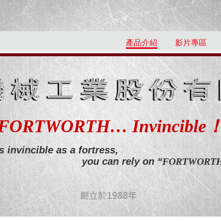
產品介紹
影片專區
FORTWORTH… Invincible
s invincible as a fortress,
you can rely on “
FORTWORT