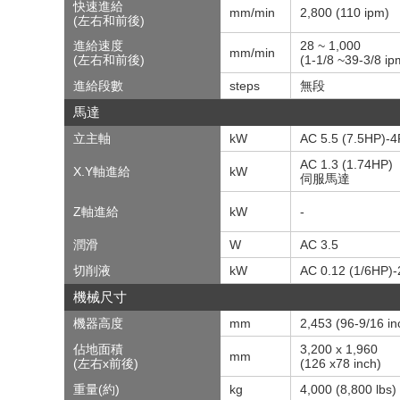
快速進給
mm/min
2,800 (110 ipm)
(左右和前後)
進給速度
28 ~ 1,000
mm/min
(左右和前後)
(1-1/8 ~39-3/8 ip
進給段數
steps
無段
馬達
立主軸
kW
AC 5.5 (7.5HP)-4
AC 1.3 (1.74HP)
X.Y軸進給
kW
伺服馬達
Z軸進給
kW
-
潤滑
W
AC 3.5
切削液
kW
AC 0.12 (1/6HP)-
機械尺寸
機器高度
mm
2,453 (96-9/16 in
佔地面積
3,200 x 1,960
mm
(左右x前後)
(126 x78 inch)
重量(約)
kg
4,000 (8,800 lbs)